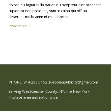
dolore eu fugiat nulla pariatur. Excepteur sint occaecat
cupidatat non proident, sunt in culpa qui officia
deserunt mollit anim id est laborum.
Read more
PHONE: 914.238.3162
suebolenpublicity@gmail.com
Serving Westchester County, NY, the New York
Tristate area and nationwide