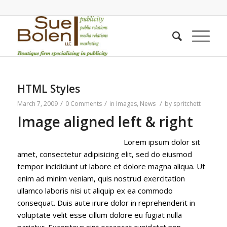
HTML Styles
/
/
/
March 7, 2009
0 Comments
in
Images
,
News
by
spritchett
Image aligned left & right
Lorem ipsum dolor sit
amet, consectetur adipisicing elit, sed do eiusmod
tempor incididunt ut labore et dolore magna aliqua. Ut
enim ad minim veniam, quis nostrud exercitation
ullamco laboris nisi ut aliquip ex ea commodo
consequat. Duis aute irure dolor in reprehenderit in
voluptate velit esse cillum dolore eu fugiat nulla
pariatur. Excepteur sint occaecat cupidatat non